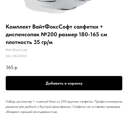
Комплект ВайтФоксСофт салфетки +
диспенсопак №200 размер 180-165 см
плотность 35 гр/м
ВайтФоксСофт
SKU:
SKU0005
365
р.
Добавить в корзину
Набор: диспенсер + сменный блок из 200 крупных салфеток. Профессиональное
решение для удобной и быстрой дезинфекции. Салфетки не оставляют разводов,
обладают хорошей впитываемостью.